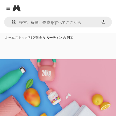
Magnific
Close menu
画像で
ホーム
/
ストック
/
PSD
/
健全 な ルーティン の 例示