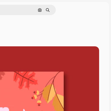
画像で検索
検索