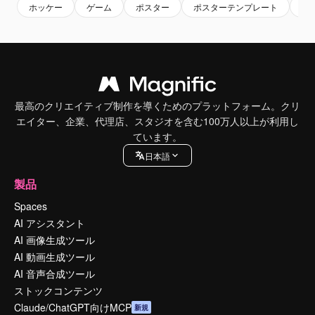
ホッケー
ゲーム
ポスター
ポスターテンプレート
ス
最高のクリエイティブ制作を導くためのプラットフォーム。クリ
エイター、企業、代理店、スタジオを含む100万人以上が利用し
ています。
日本語
製品
Spaces
AI アシスタント
AI 画像生成ツール
AI 動画生成ツール
AI 音声合成ツール
ストックコンテンツ
Claude/ChatGPT向けMCP
新規