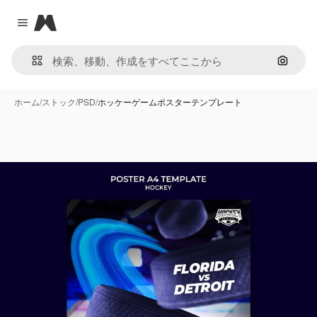
Magnific
Close menu
画像で
ホーム
/
ストック
/
PSD
/
ホッケーゲームポスターテンプレート