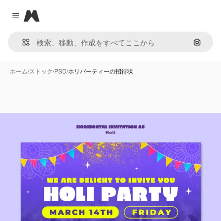
Magnific
Close menu
画像で
ホーム
/
ストック
/
PSD
/
ホリパーティーの招待状