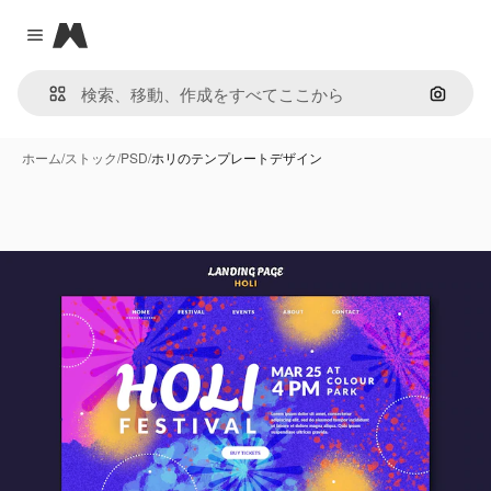
Magnific
Close menu
画像で
ホーム
/
ストック
/
PSD
/
ホリのテンプレートデザイン