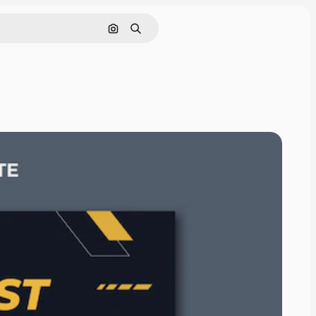
画像で検索
検索