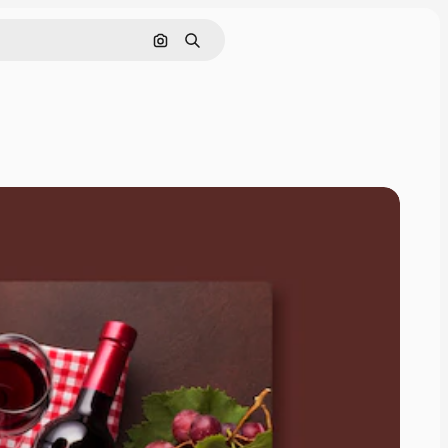
画像で検索
検索