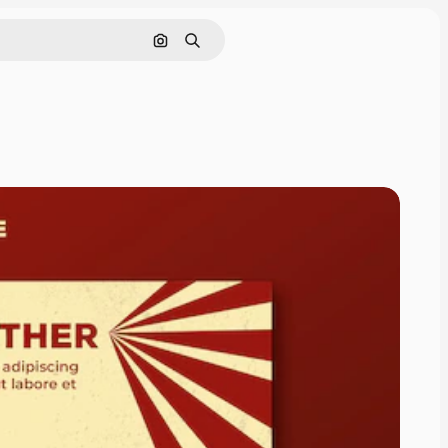
画像で検索
検索