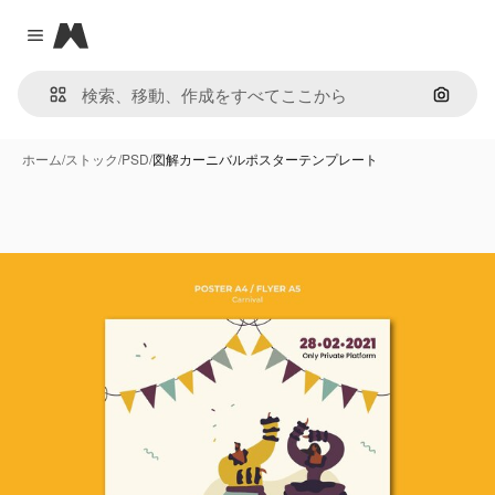
Magnific
Close menu
画像で
ホーム
/
ストック
/
PSD
/
図解カーニバルポスターテンプレート