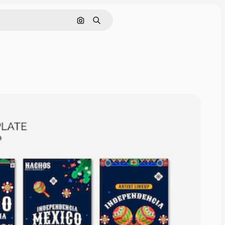
画像で検索
検索