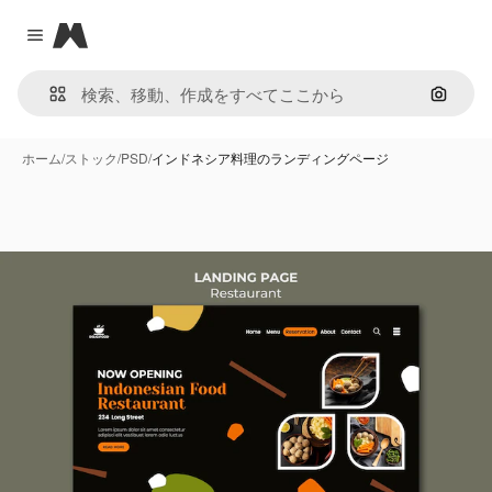
Magnific
Close menu
画像で
ホーム
/
ストック
/
PSD
/
インドネシア料理のランディングページ