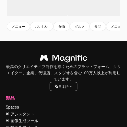
メニュー
おいしい
食物
グルメ
食品
メニュー
最高のクリエイティブ制作を導くためのプラットフォーム。クリ
エイター、企業、代理店、スタジオを含む100万人以上が利用し
ています。
日本語
製品
Spaces
AI アシスタント
AI 画像生成ツール