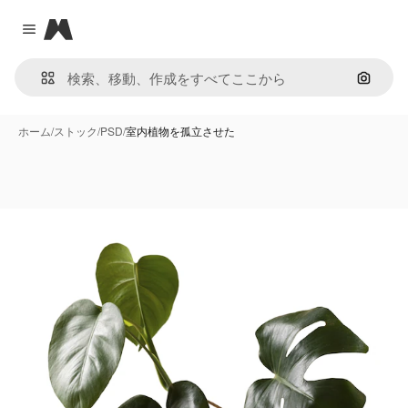
Magnific
Close menu
画像で
ホーム
/
ストック
/
PSD
/
室内植物を孤立させた