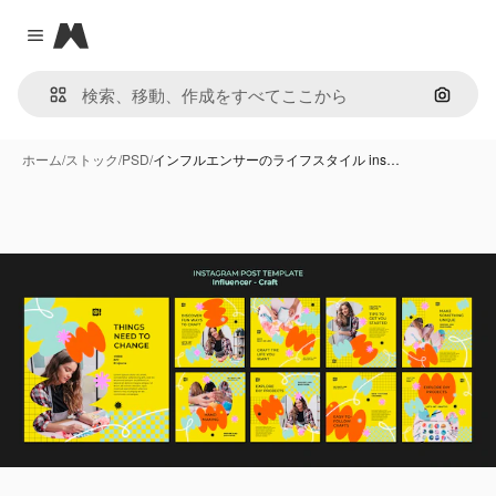
Magnific
Close menu
画像で
ホーム
/
ストック
/
PSD
/
インフルエンサーのライフスタイル ins…