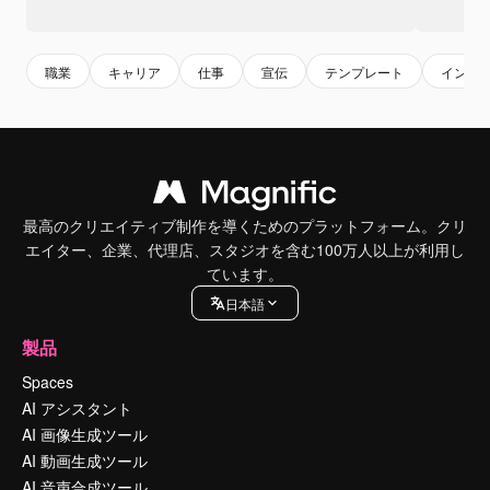
職業
キャリア
仕事
宣伝
テンプレート
インフ
最高のクリエイティブ制作を導くためのプラットフォーム。クリ
エイター、企業、代理店、スタジオを含む100万人以上が利用し
ています。
日本語
製品
Spaces
AI アシスタント
AI 画像生成ツール
AI 動画生成ツール
AI 音声合成ツール