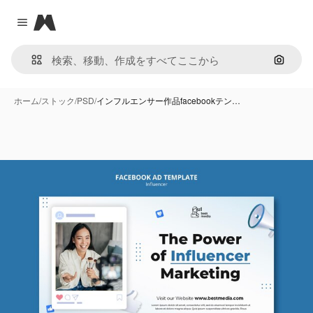
Magnific
Close menu
画像で
ホーム
/
ストック
/
PSD
/
インフルエンサー作品facebookテン…