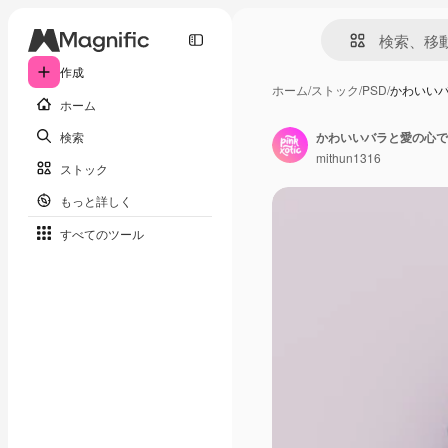
作成
ホーム
/
ストック
/
PSD
/
かわいい
ホーム
検索
mithun1316
ストック
もっと詳しく
すべてのツール