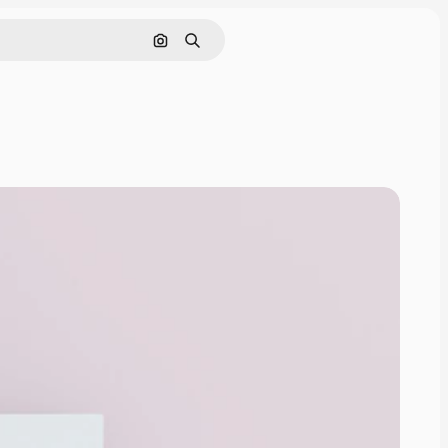
画像で検索
検索