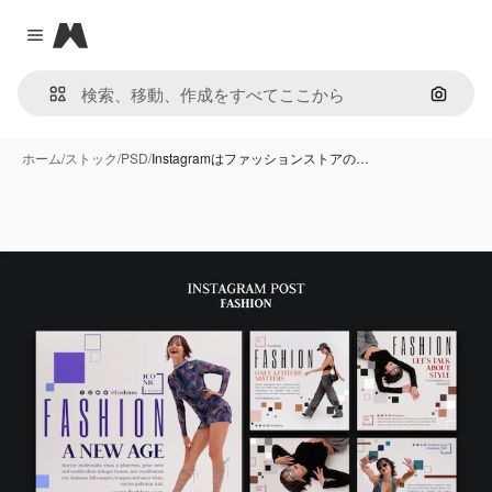
Magnific
Close menu
画像で
ホーム
/
ストック
/
PSD
/
Instagramはファッションストアの…