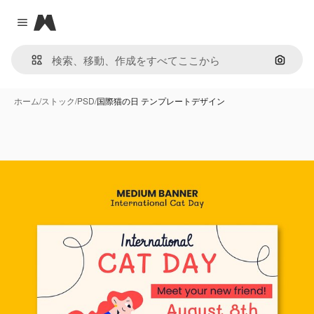
Magnific
Close menu
画像で
ホーム
/
ストック
/
PSD
/
国際猫の日 テンプレートデザイン