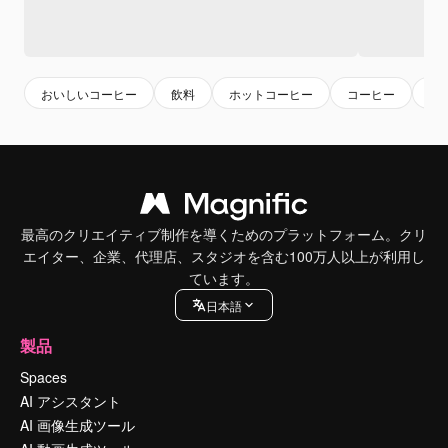
おいしいコーヒー
飲料
ホットコーヒー
コーヒー
ド
最高のクリエイティブ制作を導くためのプラットフォーム。クリ
エイター、企業、代理店、スタジオを含む100万人以上が利用し
ています。
日本語
製品
Spaces
AI アシスタント
AI 画像生成ツール