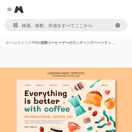
Magnific
Close menu
画像で
ホーム
/
ストック
/
PSD
/
国際コーヒーデーのランディングページテン…