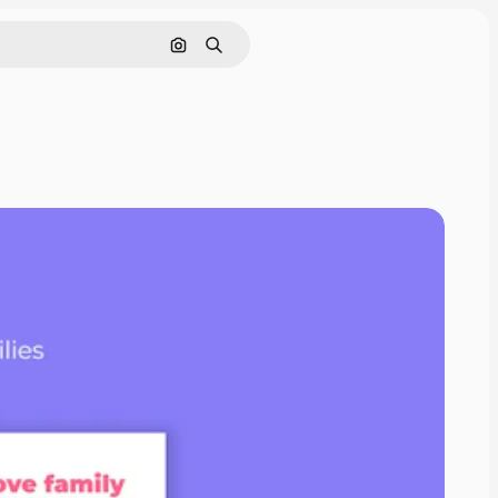
画像で検索
検索