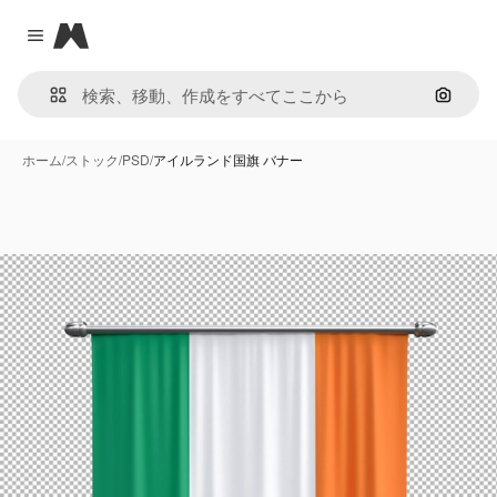
Magnific
Close menu
画像で
ホーム
/
ストック
/
PSD
/
アイルランド国旗 バナー