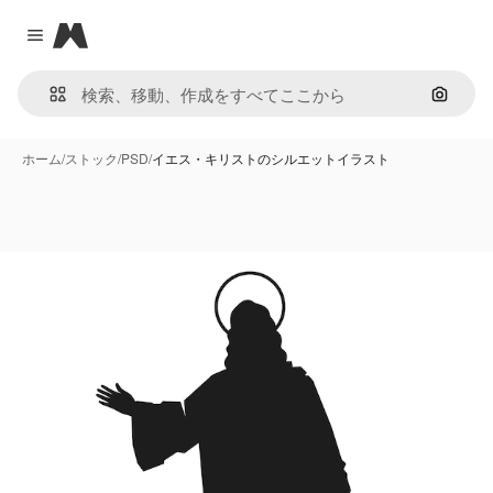
Magnific
Close menu
画像で
ホーム
/
ストック
/
PSD
/
イエス・キリストのシルエットイラスト