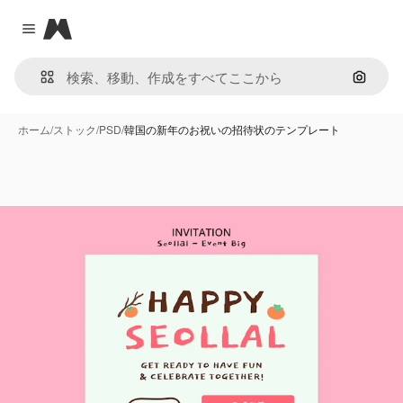
Magnific
Close menu
画像で
ホーム
/
ストック
/
PSD
/
韓国の新年のお祝いの招待状のテンプレート