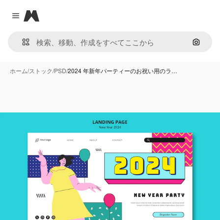
Magnific
Close menu
画像で
ホーム
/
ストック
/
PSD
/
2024 年新年パーティーのお祝い用のラ…