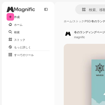
作成
ホーム
/
ストック
/
PSD
/
冬のラン
ホーム
検索
冬のランディングページ
magnific
ストック
もっと詳しく
すべてのツール