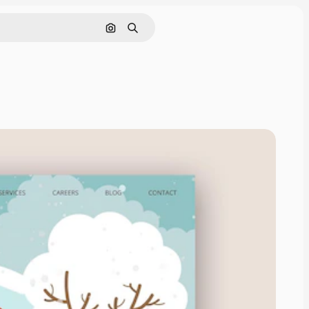
画像で検索
検索