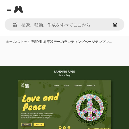
Magnific
Close menu
画像で
ホーム
/
ストック
/
PSD
/
世界平和デーのランディングページテンプレ…