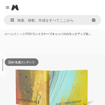
Magnific
Close menu
画像で
ホーム
/
ストック
/
PSD
/
ランドスケープキャンバスのモックアップ右…
AI 生成コンテンツ