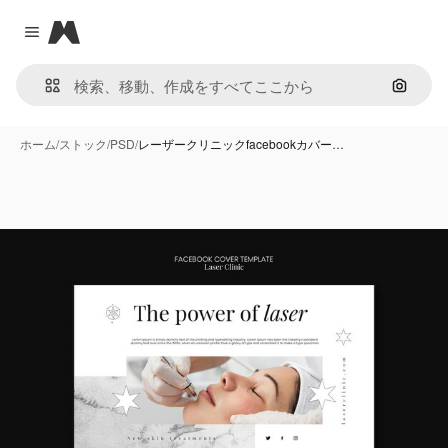
Magnific
Close menu
画像で
ホーム
/
ストック
/
PSD
/
レーザークリニックfacebookカバー…