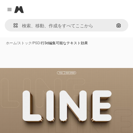
Magnific
Close menu
画像で
ホーム
/
ストック
/
PSD
/
行3d編集可能なテキスト効果