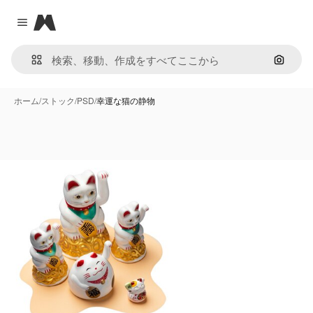
Magnific
Close menu
画像で
ホーム
/
ストック
/
PSD
/
幸運な猫の静物