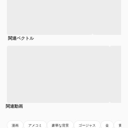
関連ベクトル
関連動画
Premium
Premium
Premium
Premium
AIによっ
漫画
アメコミ
豪華な背景
ゴージャス
金
黄金