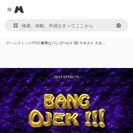
Magnific
Close menu
画像で
ホーム
/
ストック
/
PSD
/
豪華なバンゴールド 3D テキスト スタ…