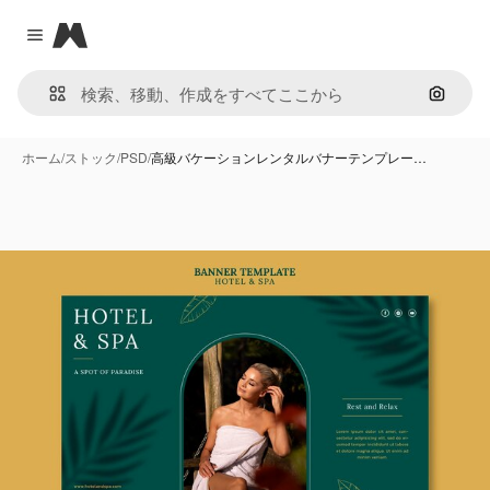
Magnific
Close menu
画像で
ホーム
/
ストック
/
PSD
/
高級バケーションレンタルバナーテンプレー…