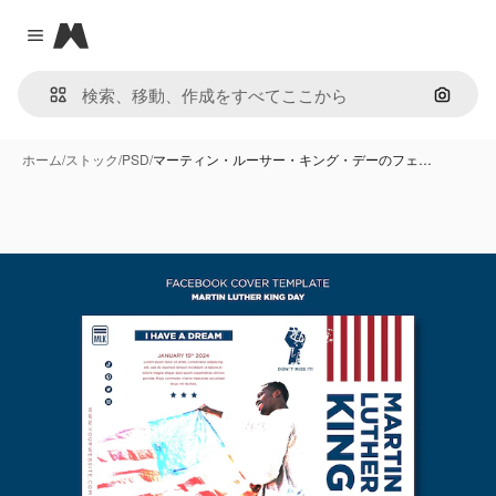
Magnific
Close menu
画像で
ホーム
/
ストック
/
PSD
/
マーティン・ルーサー・キング・デーのフェ…