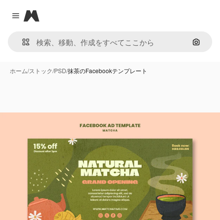
Magnific
Close menu
画像で
ホーム
/
ストック
/
PSD
/
抹茶のFacebookテンプレート