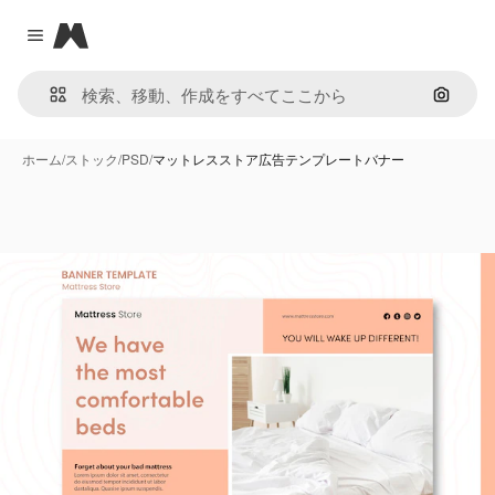
Magnific
Close menu
画像で
ホーム
/
ストック
/
PSD
/
マットレスストア広告テンプレートバナー