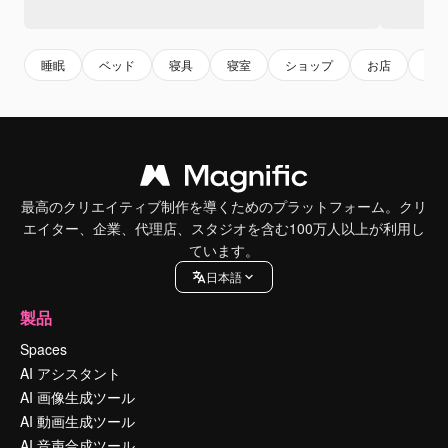
睡眠
ベッド
寝具
寝室
ショップ
お店
バ
最高のクリエイティブ制作を導くためのプラットフォーム。クリ
エイター、企業、代理店、スタジオを含む100万人以上が利用し
ています。
日本語
製品
Spaces
AI アシスタント
AI 画像生成ツール
AI 動画生成ツール
AI 音声合成ツール