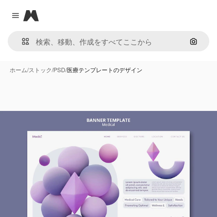
Magnific
Close menu
画像で
ホーム
/
ストック
/
PSD
/
医療テンプレートのデザイン