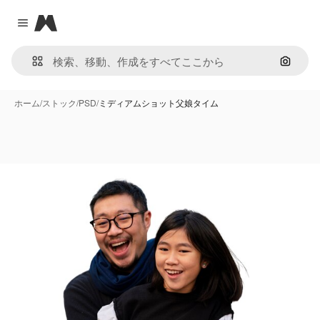
Magnific
Close menu
画像で
ホーム
/
ストック
/
PSD
/
ミディアムショット父娘タイム