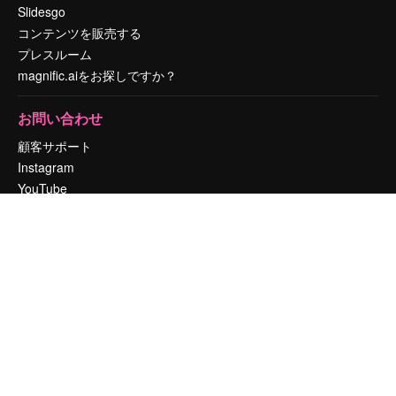
Slidesgo
コンテンツを販売する
プレスルーム
magnific.aiをお探しですか？
お問い合わせ
顧客サポート
Instagram
YouTube
LinkedIn
TikTok
Discord
X
Reddit
Copyright © 2010-
2026
Freepik Company S.L.U.
無断複写・転載を禁じま
す
.