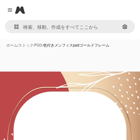
Magnific
Close menu
画像で
ホーム
/
ストック
/
PSD
/
色付きメンフィスpsdゴールドフレーム