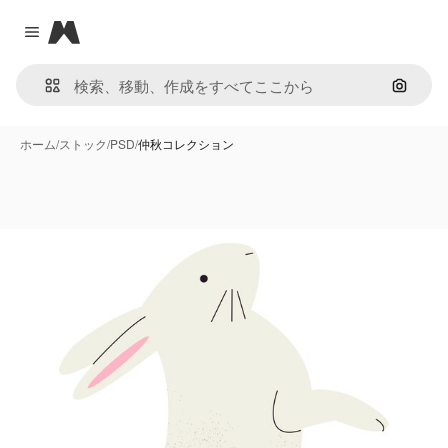
Magnific
Close menu
画像で
ホーム
/
ストック
/
PSD
/
仲秋コレクション