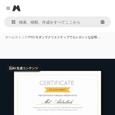
Magnific
Close menu
画像で
ホーム
/
ストック
/
PSD
/
モダンでクリエイティブでエレガントな証明…
AI 生成コンテンツ