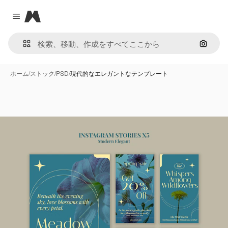
Magnific
Close menu
画像で
ホーム
/
ストック
/
PSD
/
現代的なエレガントなテンプレート