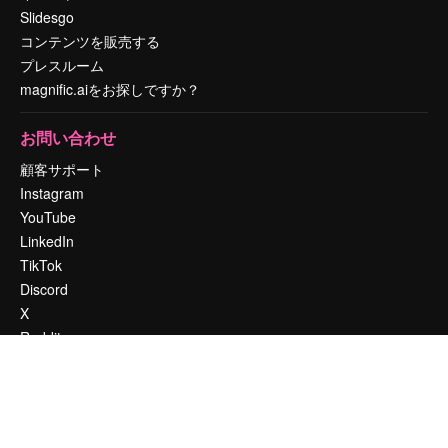
Slidesgo
コンテンツを販売する
プレスルーム
magnific.aiをお探しですか？
お問い合わせ
顧客サポート
Instagram
YouTube
LinkedIn
TikTok
Discord
X
Reddit
Copyright © 2010-
2026
Freepik Company S.L.U.
無断複写・転載を禁じま
す
.