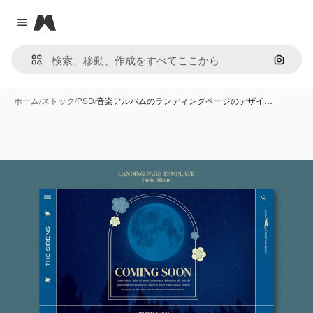
Magnific
Close menu
画像で
ホーム
/
ストック
/
PSD
/
音楽アルバムのランディングページのデザイ…