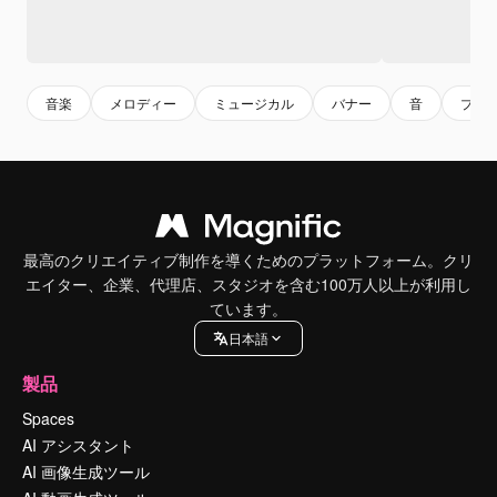
音楽
メロディー
ミュージカル
バナー
音
プレ
最高のクリエイティブ制作を導くためのプラットフォーム。クリ
エイター、企業、代理店、スタジオを含む100万人以上が利用し
ています。
日本語
製品
Spaces
AI アシスタント
AI 画像生成ツール