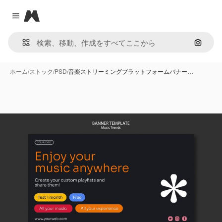
Magnific
Close menu
画像で
ホーム
/
ストック
/
PSD
/
音楽ストリーミングプラットフォームバナー…