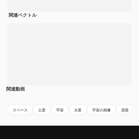
関連ベクトル
関連動画
Premium
Premium
Premium
Premium
スペース
土星
宇宙
火星
宇宙の画像
惑星