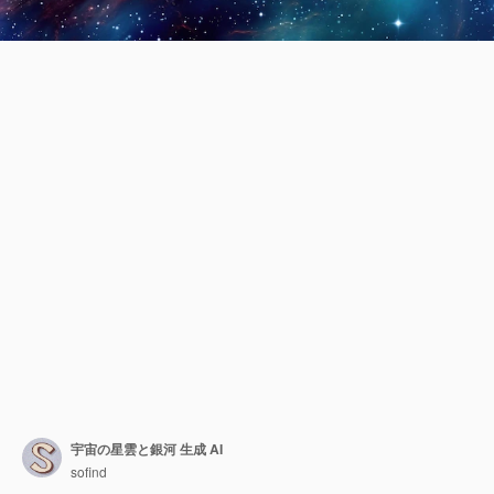
宇宙の星雲と銀河 生成 AI
sofind