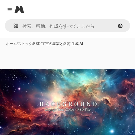
Magnific
Close menu
画像で
ホーム
/
ストック
/
PSD
/
宇宙の星雲と銀河 生成 AI