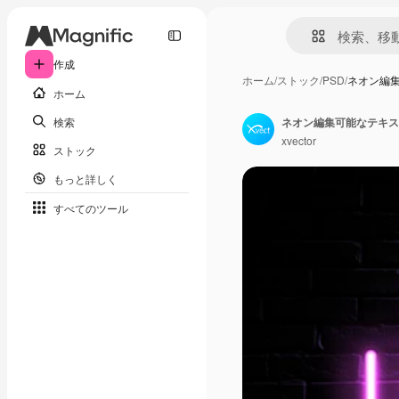
作成
ホーム
/
ストック
/
PSD
/
ネオン編
ホーム
検索
ネオン編集可能なテキス
xvector
ストック
もっと詳しく
すべてのツール