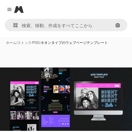
Magnific
Close menu
画像で
ホーム
/
ストック
/
PSD
/
ネオンタイプのウェブページテンプレート