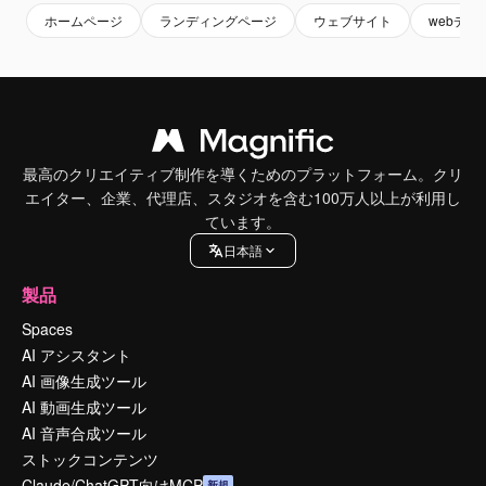
ホームページ
ランディングページ
ウェブサイト
webデザ
最高のクリエイティブ制作を導くためのプラットフォーム。クリ
エイター、企業、代理店、スタジオを含む100万人以上が利用し
ています。
日本語
製品
Spaces
AI アシスタント
AI 画像生成ツール
AI 動画生成ツール
AI 音声合成ツール
ストックコンテンツ
Claude/ChatGPT向けMCP
新規