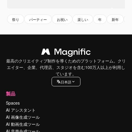
祭り
パーティー
お祝い
楽しい
年
新年
最高のクリエイティブ制作を導くためのプラットフォーム。クリ
エイター、企業、代理店、スタジオを含む100万人以上が利用し
ています。
日本語
製品
Spaces
AI アシスタント
AI 画像生成ツール
AI 動画生成ツール
AI 音声合成ツール