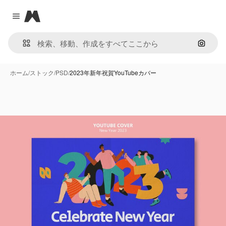
Magnific
Close menu
画像で
ホーム
/
ストック
/
PSD
/
2023年新年祝賀YouTubeカバー