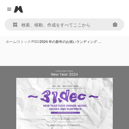
Magnific
Close menu
画像で
ホーム
/
ストック
/
PSD
/
2024 年の新年のお祝いランディング …