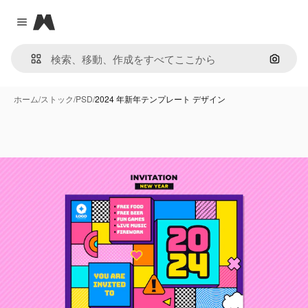
Magnific
Close menu
画像で
ホーム
/
ストック
/
PSD
/
2024 年新年テンプレート デザイン