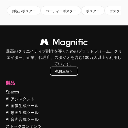
お祝いポスター
パーティーポスター
ポスター
ポスターテ
最高のクリエイティブ制作を導くためのプラットフォーム。クリ
エイター、企業、代理店、スタジオを含む100万人以上が利用し
ています。
日本語
製品
Spaces
AI アシスタント
AI 画像生成ツール
AI 動画生成ツール
AI 音声合成ツール
ストックコンテンツ