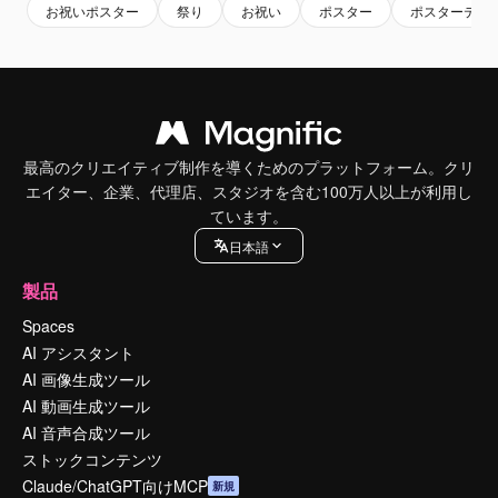
お祝いポスター
祭り
お祝い
ポスター
ポスターテン
最高のクリエイティブ制作を導くためのプラットフォーム。クリ
エイター、企業、代理店、スタジオを含む100万人以上が利用し
ています。
日本語
製品
Spaces
AI アシスタント
AI 画像生成ツール
AI 動画生成ツール
AI 音声合成ツール
ストックコンテンツ
Claude/ChatGPT向けMCP
新規