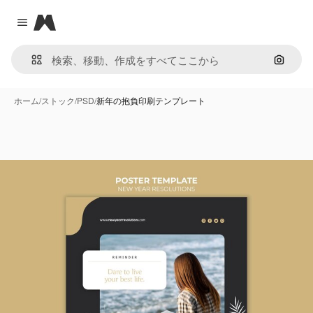
Magnific
Close menu
画像で
ホーム
/
ストック
/
PSD
/
新年の抱負印刷テンプレート