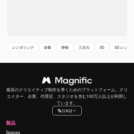
レンダリング
栄養
静物
三次元
3D
3D レンダ
最高のクリエイティブ制作を導くためのプラットフォーム。クリ
エイター、企業、代理店、スタジオを含む100万人以上が利用し
ています。
日本語
製品
Spaces