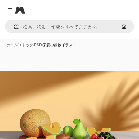
Magnific
Close menu
画像で
ホーム
/
ストック
/
PSD
/
栄養の静物イラスト